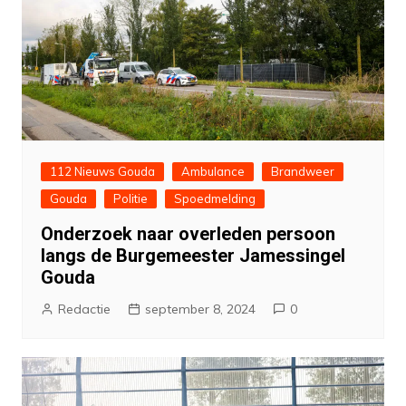
112 Nieuws Gouda
Ambulance
Brandweer
Gouda
Politie
Spoedmelding
Onderzoek naar overleden persoon
langs de Burgemeester Jamessingel
Gouda
Redactie
september 8, 2024
0