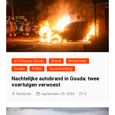
112 Nieuws Gouda
Brand
Brandweer
Gouda
Politie
Spoedmelding
Nachtelijke autobrand in Gouda: twee
voertuigen verwoest
Redactie
september 29, 2024
0