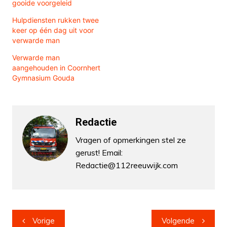
gooide voorgeleid
Hulpdiensten rukken twee
keer op één dag uit voor
verwarde man
Verwarde man
aangehouden in Coornhert
Gymnasium Gouda
Redactie
Vragen of opmerkingen stel ze
gerust! Email:
Redactie@112reeuwijk.com
Bericht
Vorige
Volgende