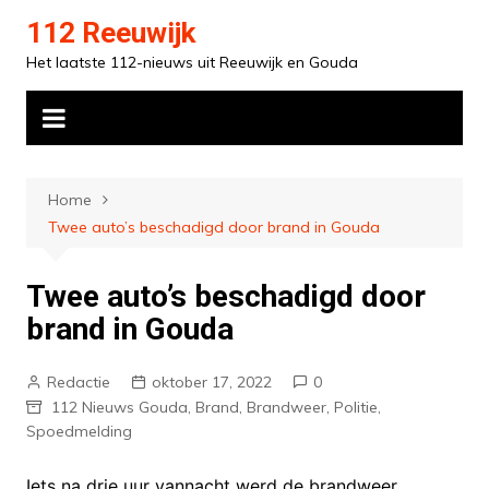
Ga
112 Reeuwijk
naar
Het laatste 112-nieuws uit Reeuwijk en Gouda
de
inhoud
Home
Twee auto’s beschadigd door brand in Gouda
Twee auto’s beschadigd door
brand in Gouda
Redactie
oktober 17, 2022
0
112 Nieuws Gouda
,
Brand
,
Brandweer
,
Politie
,
Spoedmelding
Iets na drie uur vannacht werd de brandweer