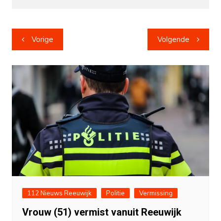
Bericht
Vorige
Volgende
navigatie
112 Nieuws Reeuwijk
Politie
Vermissing
Vrouw (51) vermist vanuit Reeuwijk