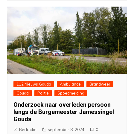
112 Nieuws Gouda
Ambulance
Brandweer
Gouda
Politie
Spoedmelding
Onderzoek naar overleden persoon
langs de Burgemeester Jamessingel
Gouda
Redactie
september 8, 2024
0