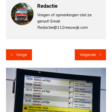
Redactie
Vragen of opmerkingen stel ze
gerust! Email:
Redactie@112reeuwijk.com
Bericht
Vorige
Volgende
navigatie