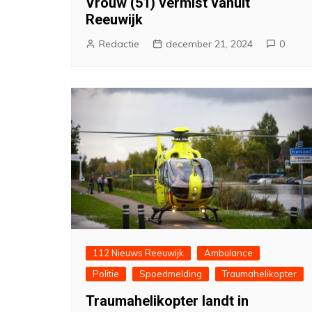
Vrouw (51) vermist vanuit
Reeuwijk
Redactie
december 21, 2024
0
112 Nieuws Reeuwijk
Ambulance
Politie
Spoedmelding
Traumahelikopter
Traumahelikopter landt in