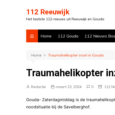
Ga
naar
112 Reeuwijk
de
Het laatste 112-nieuws uit Reeuwijk en Gouda
inhoud
Home
112 Gouda
112 Nieuws Bo
Home
Traumahelikopter inzet in Gouda
Traumahelikopter in
Redactie
maart 23, 2024
0
112 N
Gouda- Zaterdagmiddag is de traumahelikopt
noodsituatie bij de Savelberghof.