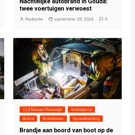
Nachtelijke autobrand in Gouda:
twee voertuigen verwoest
Redactie
september 29, 2024
0
112 Nieuws Reeuwijk
Ambulance
Brand
Brandweer
Spoedmelding
Brandje aan boord van boot op de