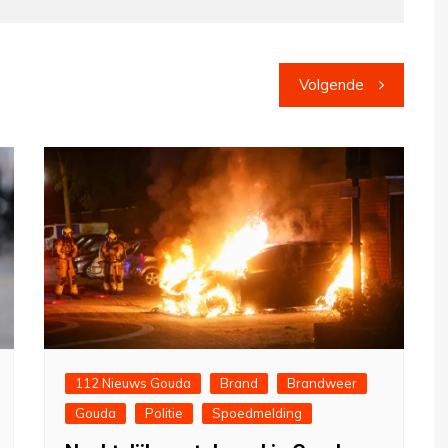
Volgende
112 Nieuws Gouda
Brand
Brandweer
Gouda
Politie
Spoedmelding