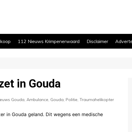
skoop
112 Nieuws Krimpenerwaard
Disclaimer
Advert
zet in Gouda
ieuws Gouda
,
Ambulance
,
Gouda
,
Politie
,
Traumahelikopter
er in Gouda geland. Dit wegens een medische