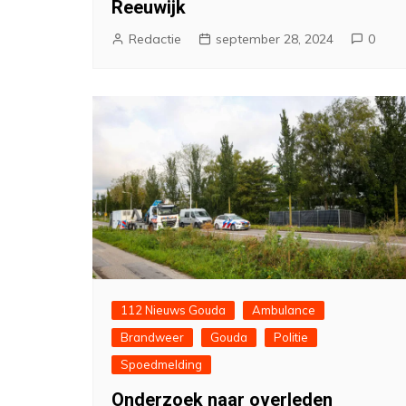
Reeuwijk
Redactie
september 28, 2024
0
112 Nieuws Gouda
Ambulance
Brandweer
Gouda
Politie
Spoedmelding
Onderzoek naar overleden