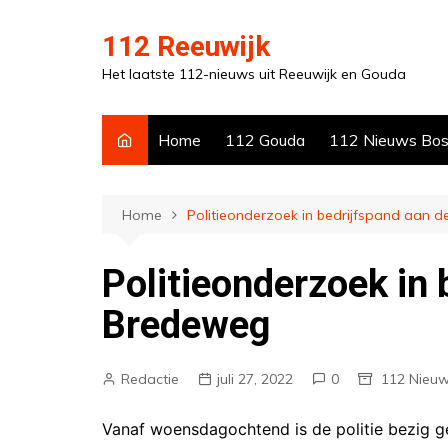
Ga
naar
112 Reeuwijk
de
Het laatste 112-nieuws uit Reeuwijk en Gouda
inhoud
Home
112 Gouda
112 Nieuws Bo
Home
Politieonderzoek in bedrijfspand aan 
Politieonderzoek in 
Bredeweg
Redactie
juli 27, 2022
0
112 Nieu
Vanaf woensdagochtend is de politie bezig 