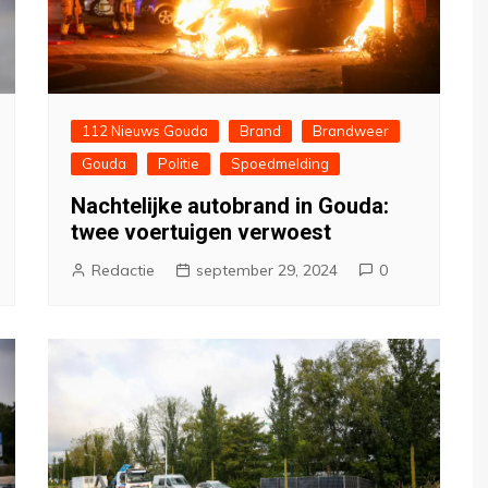
112 Nieuws Gouda
Brand
Brandweer
Gouda
Politie
Spoedmelding
Nachtelijke autobrand in Gouda:
twee voertuigen verwoest
Redactie
september 29, 2024
0