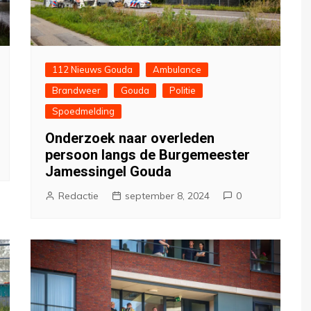
112 Nieuws Gouda
Ambulance
Brandweer
Gouda
Politie
Spoedmelding
Onderzoek naar overleden
persoon langs de Burgemeester
Jamessingel Gouda
Redactie
september 8, 2024
0