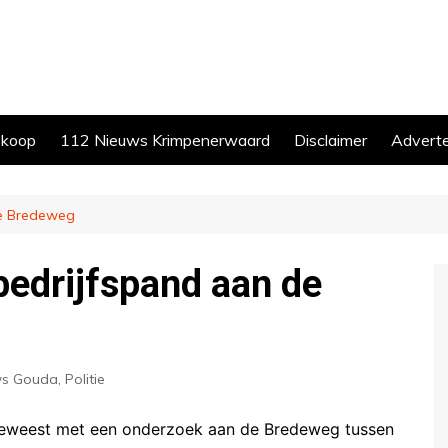
skoop
112 Nieuws Krimpenerwaard
Disclaimer
Advert
de Bredeweg
bedrijfspand aan de
ws Gouda
,
Politie
geweest met een onderzoek aan de Bredeweg tussen