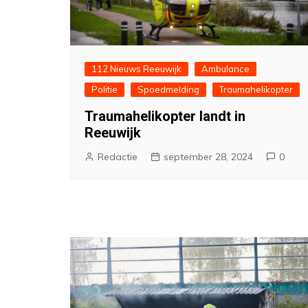
112 Nieuws Reeuwijk
Ambulance
Politie
Spoedmelding
Traumahelikopter
Traumahelikopter landt in
Reeuwijk
Redactie
september 28, 2024
0