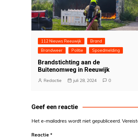
112 Nieuws Reeuwijk
Brand
Brandweer
Politie
Spoedmelding
Brandstichting aan de
Buitenomweg in Reeuwijk
Redactie
juli 28, 2024
0
Geef een reactie
Het e-mailadres wordt niet gepubliceerd.
Vereis
Reactie
*