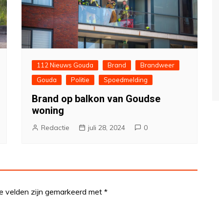
112 Nieuws Gouda
Brand
Brandweer
Gouda
Politie
Spoedmelding
Brand op balkon van Goudse
woning
Redactie
juli 28, 2024
0
te velden zijn gemarkeerd met
*