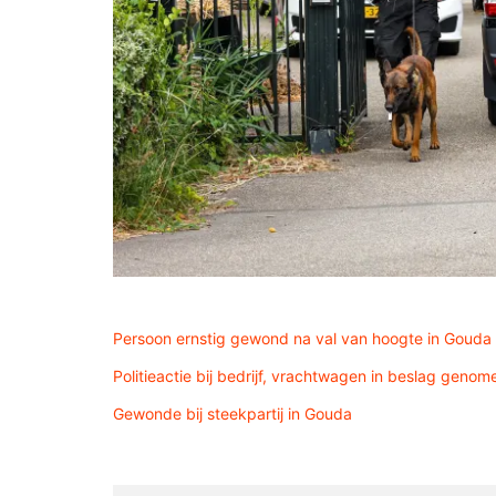
Persoon ernstig gewond na val van hoogte in Gouda
Politieactie bij bedrijf, vrachtwagen in beslag genom
Gewonde bij steekpartij in Gouda