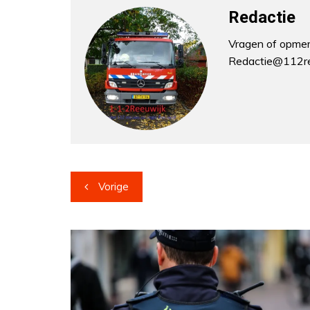
Redactie
Vragen of opmerk
Redactie@112re
Bericht
Vorige
navigatie