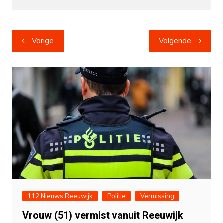
Bericht
Vorige
Volgende
navigatie
112 Nieuws Reeuwijk
Politie
Vermissing
Vrouw (51) vermist vanuit Reeuwijk