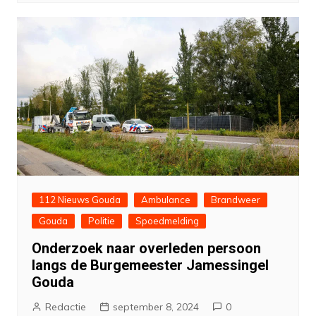
112 Nieuws Gouda
Ambulance
Brandweer
Gouda
Politie
Spoedmelding
Onderzoek naar overleden persoon
langs de Burgemeester Jamessingel
Gouda
Redactie
september 8, 2024
0