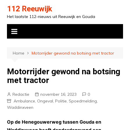
Ga
112 Reeuwijk
naar
Het laatste 112-nieuws uit Reeuwijk en Gouda
de
inhoud
Home
Motorrijder gewond na botsing met tractor
Motorrijder gewond na botsing
met tractor
Redactie
november 16, 2023
0
Ambulance
,
Ongeval
,
Politie
,
Spoedmelding
,
Waddinxveen
Op de Henegouwerweg tussen Gouda en