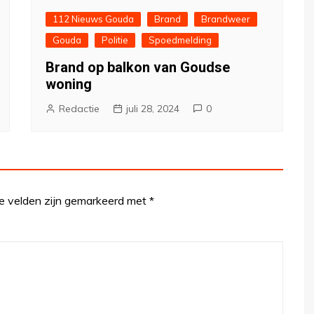
112 Nieuws Gouda
Brand
Brandweer
Gouda
Politie
Spoedmelding
Brand op balkon van Goudse
woning
Redactie
juli 28, 2024
0
te velden zijn gemarkeerd met
*