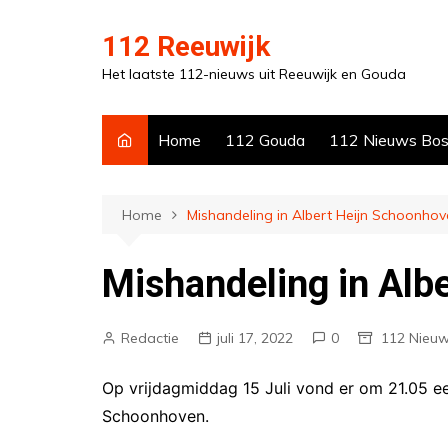
Ga
naar
112 Reeuwijk
de
Het laatste 112-nieuws uit Reeuwijk en Gouda
inhoud
Home
112 Gouda
112 Nieuws Bo
Home
Mishandeling in Albert Heijn Schoonho
Mishandeling in Alb
Redactie
juli 17, 2022
0
112 Nieu
Op vrijdagmiddag 15 Juli vond er om 21.05 een
Schoonhoven.