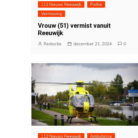
112 Nieuws Reeuwijk
Politie
Vermissing
Vrouw (51) vermist vanuit
Reeuwijk
Redactie
december 21, 2024
0
112 Nieuws Reeuwijk
Ambulance