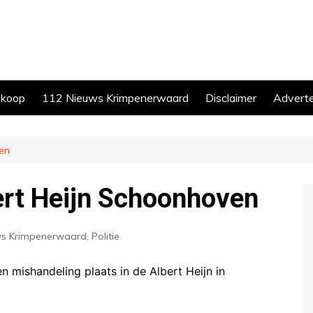
skoop
112 Nieuws Krimpenerwaard
Disclaimer
Advert
ven
ert Heijn Schoonhoven
ws Krimpenerwaard
,
Politie
 mishandeling plaats in de Albert Heijn in