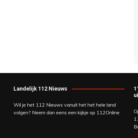
Landelijk 112 Nieuws
1
u
Wil je het 112 Nieuws vanuit het het hele land
O
volgen? Neem dan eens een kijkje op
112Online
1
B