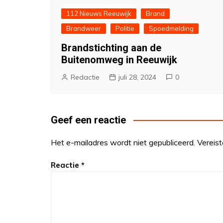
112 Nieuws Reeuwijk
Brand
Brandweer
Politie
Spoedmelding
Brandstichting aan de
Buitenomweg in Reeuwijk
Redactie
juli 28, 2024
0
Geef een reactie
Het e-mailadres wordt niet gepubliceerd.
Vereis
Reactie
*