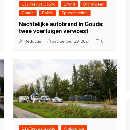
112 Nieuws Gouda
Brand
Brandweer
Gouda
Politie
Spoedmelding
Nachtelijke autobrand in Gouda:
twee voertuigen verwoest
Redactie
september 29, 2024
0
112 Nieuws Gouda
Ambulance