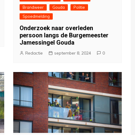
Brandweer
Gouda
Politie
Spoedmelding
Onderzoek naar overleden
persoon langs de Burgemeester
Jamessingel Gouda
Redactie
september 8, 2024
0