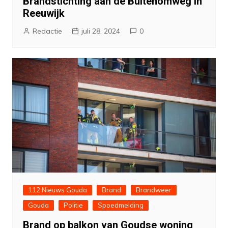
Brandstichting aan de Buitenomweg in
Reeuwijk
Redactie
juli 28, 2024
0
112 Nieuws Gouda
Brand
Brandweer
Gouda
Politie
Spoedmelding
Brand op balkon van Goudse woning