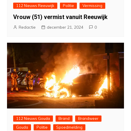
112 Nieuws Reeuwijk
Politie
Vermissing
Vrouw (51) vermist vanuit Reeuwijk
Redactie
december 21, 2024
0
112 Nieuws Gouda
Brand
Brandweer
Gouda
Politie
Spoedmelding