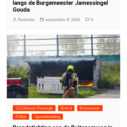
langs de Burgemeester Jamessingel
Gouda
Redactie
september 8, 2024
0
112 Nieuws Reeuwijk
Brand
Brandweer
Politie
Spoedmelding