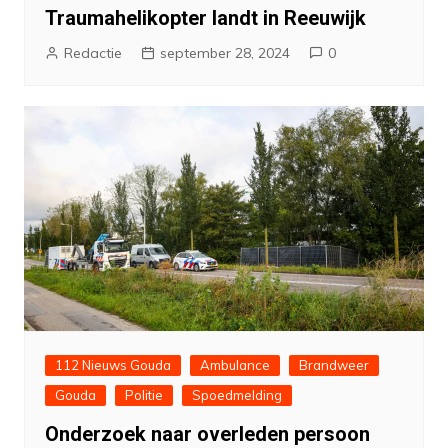
Traumahelikopter landt in Reeuwijk
Redactie
september 28, 2024
0
112 Nieuws Gouda
Ambulance
Brandweer
Gouda
Politie
Spoedmelding
Onderzoek naar overleden persoon