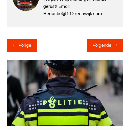
gerust! Email:
Redactie@112reeuwijk.com
Bericht
Vorige
Volgende
navigatie