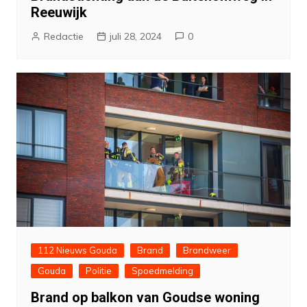
Reeuwijk
Redactie
juli 28, 2024
0
112 Nieuws Gouda
Brand
Brandweer
Gouda
Politie
Spoedmelding
Brand op balkon van Goudse woning