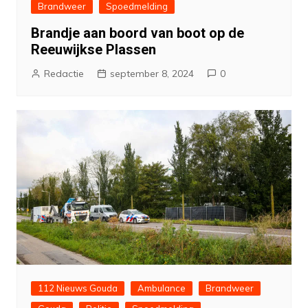
Brandweer
Spoedmelding
Brandje aan boord van boot op de
Reeuwijkse Plassen
Redactie
september 8, 2024
0
112 Nieuws Gouda
Ambulance
Brandweer