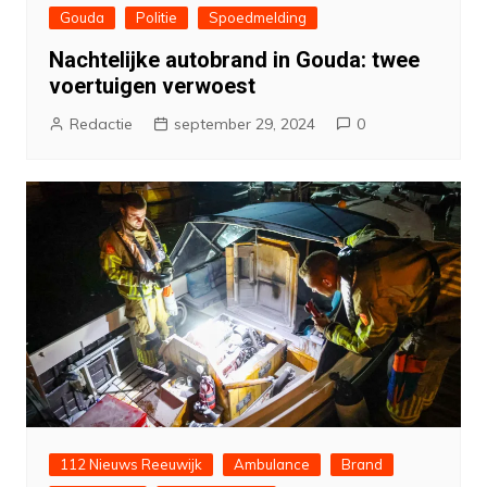
Gouda
Politie
Spoedmelding
Nachtelijke autobrand in Gouda: twee
voertuigen verwoest
Redactie
september 29, 2024
0
112 Nieuws Reeuwijk
Ambulance
Brand