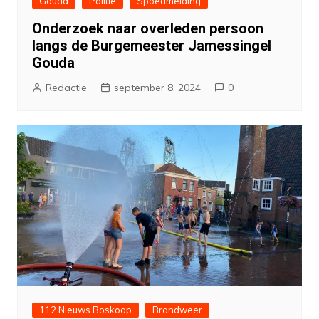
Gouda
Politie
Spoedmelding
Onderzoek naar overleden persoon
langs de Burgemeester Jamessingel
Gouda
Redactie
september 8, 2024
0
112 Nieuws Boskoop
Brandweer