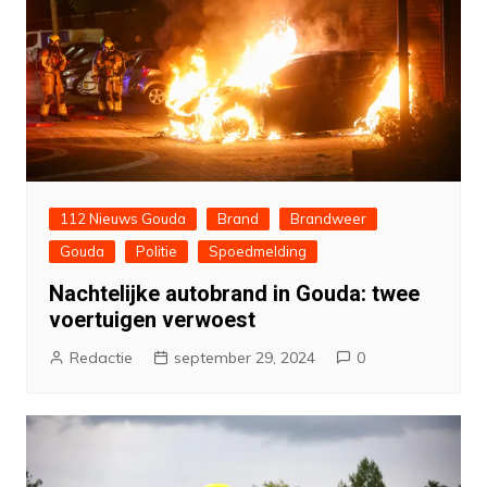
112 Nieuws Gouda
Brand
Brandweer
Gouda
Politie
Spoedmelding
Nachtelijke autobrand in Gouda: twee
voertuigen verwoest
Redactie
september 29, 2024
0