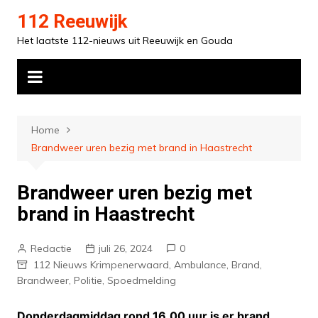
Ga
112 Reeuwijk
naar
Het laatste 112-nieuws uit Reeuwijk en Gouda
de
inhoud
Home
Brandweer uren bezig met brand in Haastrecht
Brandweer uren bezig met
brand in Haastrecht
Redactie
juli 26, 2024
0
112 Nieuws Krimpenerwaard
,
Ambulance
,
Brand
,
Brandweer
,
Politie
,
Spoedmelding
Donderdagmiddag rond 16.00 uur is er brand