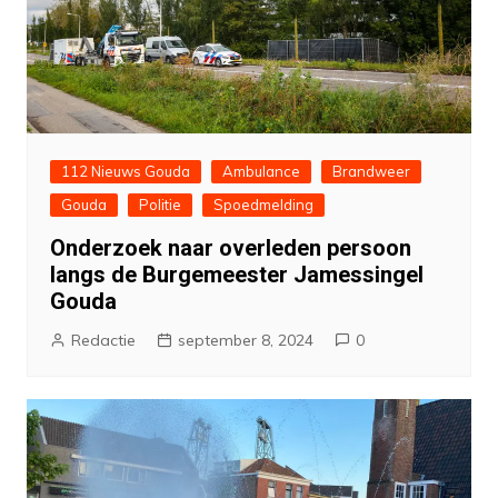
112 Nieuws Gouda
Ambulance
Brandweer
Gouda
Politie
Spoedmelding
Onderzoek naar overleden persoon
langs de Burgemeester Jamessingel
Gouda
Redactie
september 8, 2024
0