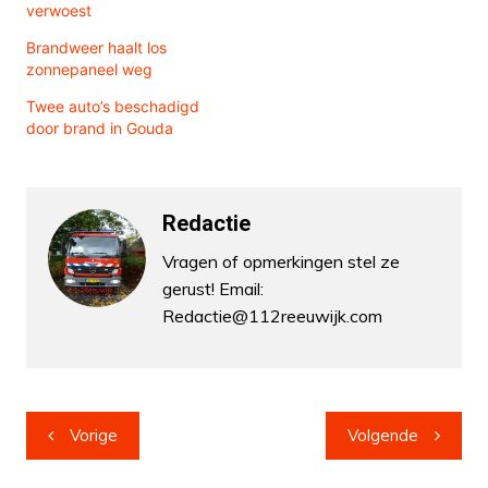
verwoest
Brandweer haalt los
zonnepaneel weg
Twee auto’s beschadigd
door brand in Gouda
Redactie
Vragen of opmerkingen stel ze
gerust! Email:
Redactie@112reeuwijk.com
Bericht
Vorige
Volgende
navigatie