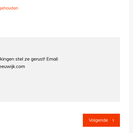
ngehouden
ingen stel ze gerust! Email:
euwijk.com
Volgende