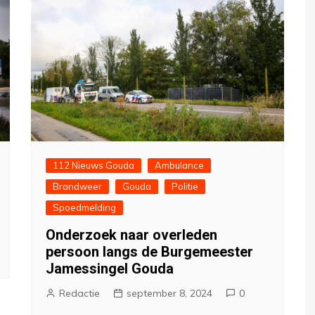
112 Nieuws Gouda
Ambulance
Brandweer
Gouda
Politie
Spoedmelding
Onderzoek naar overleden
persoon langs de Burgemeester
Jamessingel Gouda
Redactie
september 8, 2024
0