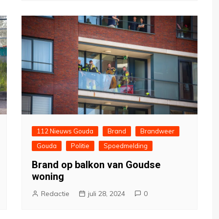
112 Nieuws Gouda
Brand
Brandweer
Gouda
Politie
Spoedmelding
Brand op balkon van Goudse
woning
Redactie
juli 28, 2024
0