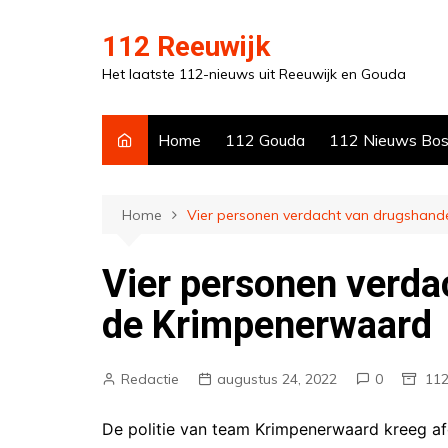
Ga
naar
112 Reeuwijk
de
Het laatste 112-nieuws uit Reeuwijk en Gouda
inhoud
Home
112 Gouda
112 Nieuws Bo
Home
Vier personen verdacht van drugshand
Vier personen verda
de Krimpenerwaard
Redactie
augustus 24, 2022
0
112
De politie van team Krimpenerwaard kreeg afge