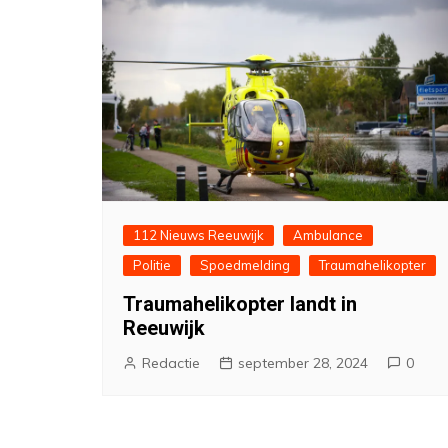
112 Nieuws Reeuwijk
Ambulance
Politie
Spoedmelding
Traumahelikopter
Traumahelikopter landt in
Reeuwijk
Redactie
september 28, 2024
0