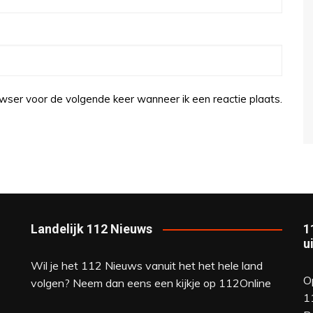
wser voor de volgende keer wanneer ik een reactie plaats.
Landelijk 112 Nieuws
1
u
Wil je het 112 Nieuws vanuit het het hele land
O
volgen? Neem dan eens een kijkje op
112Online
1