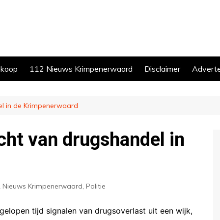
skoop
112 Nieuws Krimpenerwaard
Disclaimer
Advert
el in de Krimpenerwaard
cht van drugshandel in
 Nieuws Krimpenerwaard
,
Politie
lopen tijd signalen van drugsoverlast uit een wijk,