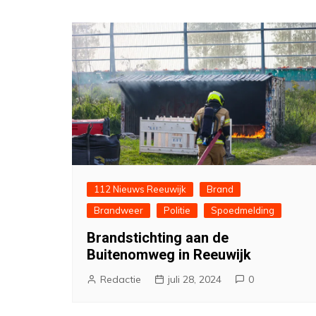
112 Nieuws Reeuwijk
Brand
Brandweer
Politie
Spoedmelding
Brandstichting aan de
Buitenomweg in Reeuwijk
Redactie
juli 28, 2024
0