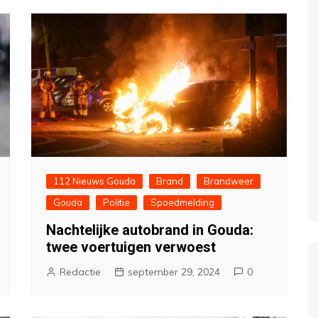
112 Nieuws Gouda
Brand
Brandweer
Gouda
Politie
Spoedmelding
Nachtelijke autobrand in Gouda:
twee voertuigen verwoest
Redactie
september 29, 2024
0