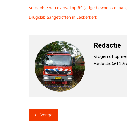
Verdachte van overval op 90-jarige bewoonster aa
Drugslab aangetroffen in Lekkerkerk
Redactie
Vragen of opmerk
Redactie@112re
Bericht
Vorige
navigatie