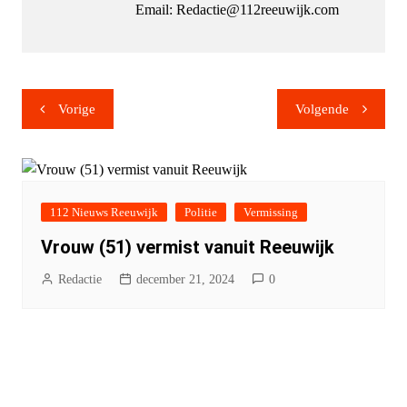
Email: Redactie@112reeuwijk.com
Bericht
Vorige
Volgende
navigatie
112 Nieuws Reeuwijk
Politie
Vermissing
Vrouw (51) vermist vanuit Reeuwijk
Redactie
december 21, 2024
0