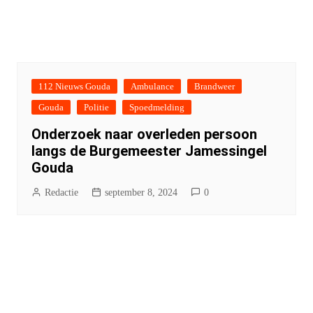
112 Nieuws Gouda
Ambulance
Brandweer
Gouda
Politie
Spoedmelding
Onderzoek naar overleden persoon
langs de Burgemeester Jamessingel
Gouda
Redactie
september 8, 2024
0