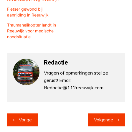
Fietser gewond bij
aanrijding in Reeuwijk
Traumahelikopter landt in
Reeuwijk voor medische
noodsituatie
Redactie
Vragen of opmerkingen stel ze
gerust! Email:
Redactie@112reeuwijk.com
Bericht
Vorige
Volgende
navigatie