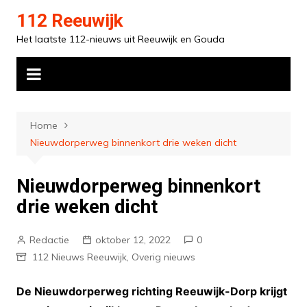
Ga
112 Reeuwijk
naar
Het laatste 112-nieuws uit Reeuwijk en Gouda
de
inhoud
Home
Nieuwdorperweg binnenkort drie weken dicht
Nieuwdorperweg binnenkort
drie weken dicht
Redactie
oktober 12, 2022
0
112 Nieuws Reeuwijk
,
Overig nieuws
De Nieuwdorperweg richting Reeuwijk-Dorp krijgt