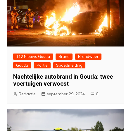
112 Nieuws Gouda
Brand
Brandweer
Gouda
Politie
Spoedmelding
Nachtelijke autobrand in Gouda: twee
voertuigen verwoest
Redactie
september 29, 2024
0