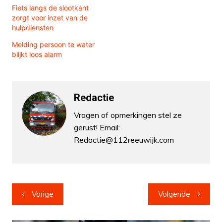
Fiets langs de slootkant
zorgt voor inzet van de
hulpdiensten
Melding persoon te water
blijkt loos alarm
Redactie
Vragen of opmerkingen stel ze
gerust! Email:
Redactie@112reeuwijk.com
Bericht
Vorige
Volgende
navigatie