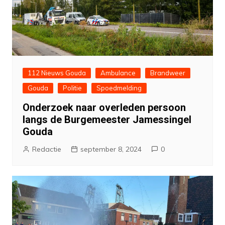
112 Nieuws Gouda
Ambulance
Brandweer
Gouda
Politie
Spoedmelding
Onderzoek naar overleden persoon
langs de Burgemeester Jamessingel
Gouda
Redactie
september 8, 2024
0