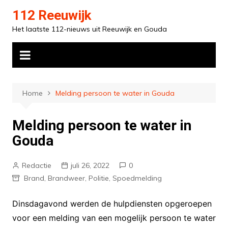
Ga
112 Reeuwijk
naar
Het laatste 112-nieuws uit Reeuwijk en Gouda
de
inhoud
Home
Melding persoon te water in Gouda
Melding persoon te water in
Gouda
Redactie
juli 26, 2022
0
Brand
,
Brandweer
,
Politie
,
Spoedmelding
Dinsdagavond werden de hulpdiensten opgeroepen
voor een melding van een mogelijk persoon te water