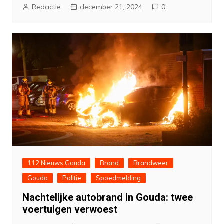
Redactie
december 21, 2024
0
112 Nieuws Gouda
Brand
Brandweer
Gouda
Politie
Spoedmelding
Nachtelijke autobrand in Gouda: twee
voertuigen verwoest