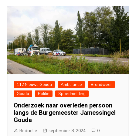
112 Nieuws Gouda
Ambulance
Brandweer
Gouda
Politie
Spoedmelding
Onderzoek naar overleden persoon
langs de Burgemeester Jamessingel
Gouda
Redactie
september 8, 2024
0