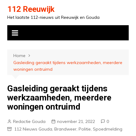
Ga
112 Reeuwijk
naar
Het laatste 112-nieuws uit Reeuwijk en Gouda
de
inhoud
Home
Gasleiding geraakt tijdens werkzaamheden, meerdere
woningen ontruimd
Gasleiding geraakt tijdens
werkzaamheden, meerdere
woningen ontruimd
Redactie Gouda
november 21, 2022
0
112 Nieuws Gouda
,
Brandweer
,
Politie
,
Spoedmelding