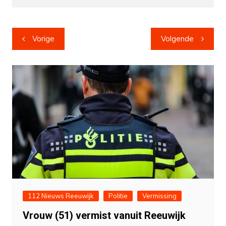
Bericht
Vorige
Volgende
navigatie
112 Nieuws Reeuwijk
Politie
Vermissing
Vrouw (51) vermist vanuit Reeuwijk