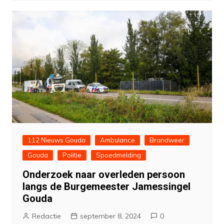
112 Nieuws Gouda
Ambulance
Brandweer
Gouda
Politie
Spoedmelding
Onderzoek naar overleden persoon
langs de Burgemeester Jamessingel
Gouda
Redactie
september 8, 2024
0