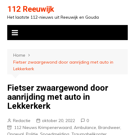
Ga
112 Reeuwijk
naar
Het laatste 112-nieuws uit Reeuwijk en Gouda
de
inhoud
Home
Fietser zwaargewond door aanrijding met auto in
Lekkerkerk
Fietser zwaargewond door
aanrijding met auto in
Lekkerkerk
Redactie
oktober 20, 2022
0
112 Nieuws Krimpenerwaard
,
Ambulance
,
Brandweer
,
Ongeval
,
Politie
,
Spoedmelding
,
Traumahelikopter