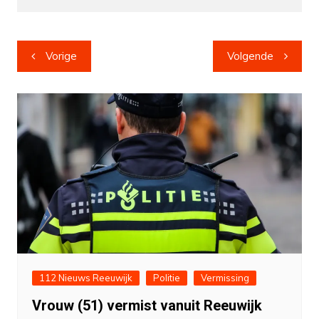
Bericht
Vorige
Volgende
navigatie
112 Nieuws Reeuwijk
Politie
Vermissing
Vrouw (51) vermist vanuit Reeuwijk