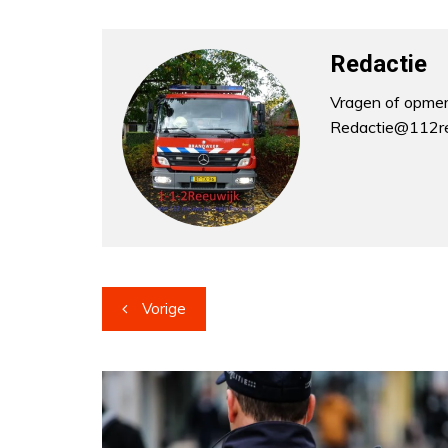
Redactie
Vragen of opmerk
Redactie@112re
Bericht
Vorige
navigatie