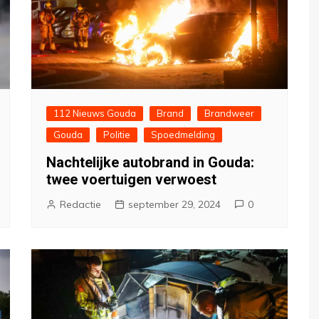
112 Nieuws Gouda
Brand
Brandweer
Gouda
Politie
Spoedmelding
Nachtelijke autobrand in Gouda:
twee voertuigen verwoest
Redactie
september 29, 2024
0