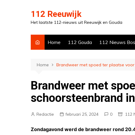
Ga
naar
112 Reeuwijk
de
Het laatste 112-nieuws uit Reeuwijk en Gouda
inhoud
Home
112 Gouda
112 Nieuws Bo
Home
Brandweer met spoed ter plaatse voor
Brandweer met spoed
schoorsteenbrand i
Redactie
februari 25, 2024
0
112 
Zondagavond werd de brandweer rond 20.4