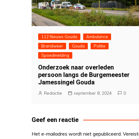
112 Nieuws Gouda
Ambulance
Brandweer
Gouda
Politie
Spoedmelding
Onderzoek naar overleden
persoon langs de Burgemeester
Jamessingel Gouda
Redactie
september 8, 2024
0
Geef een reactie
Het e-mailadres wordt niet gepubliceerd.
Vereis