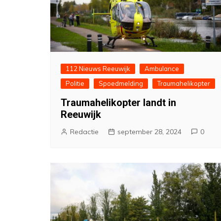
112 Nieuws Reeuwijk
Ambulance
Politie
Spoedmelding
Traumahelikopter
Traumahelikopter landt in
Reeuwijk
Redactie
september 28, 2024
0