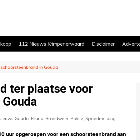
skoop
112 Nieuws Krimpenerwaard
Disclaimer
Advert
 schoorsteenbrand in Gouda
 ter plaatse voor
n Gouda
Nieuws Gouda
,
Brand
,
Brandweer
,
Politie
,
Spoedmelding
0 uur opgeroepen voor een schoorsteenbrand aan