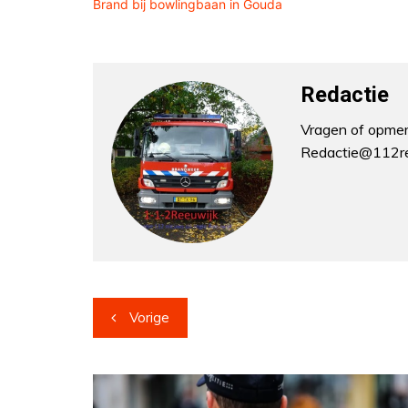
Brand bij bowlingbaan in Gouda
Redactie
Vragen of opmerk
Redactie@112re
Bericht
Vorige
navigatie