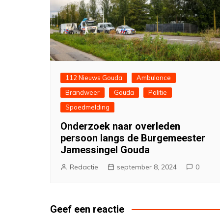
112 Nieuws Gouda
Ambulance
Brandweer
Gouda
Politie
Spoedmelding
Onderzoek naar overleden
persoon langs de Burgemeester
Jamessingel Gouda
Redactie
september 8, 2024
0
Geef een reactie