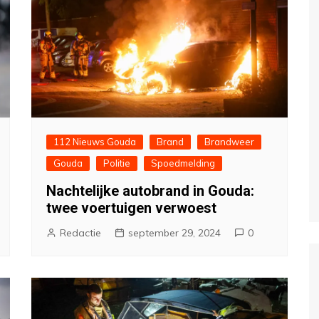
112 Nieuws Gouda
Brand
Brandweer
Gouda
Politie
Spoedmelding
Nachtelijke autobrand in Gouda:
twee voertuigen verwoest
Redactie
september 29, 2024
0