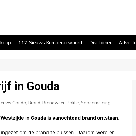
skoop
112 Nieuws Krimpenerwaard
Disclaimer
Advert
ijf in Gouda
Nieuws Gouda
,
Brand
,
Brandweer
,
Politie
,
Spoedmelding
Westzijde in Gouda is vanochtend brand ontstaan.
ingezet om de brand te blussen. Daarom werd er