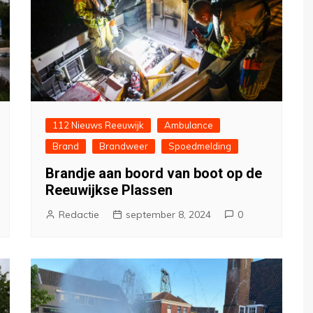
112 Nieuws Reeuwijk
Ambulance
Brand
Brandweer
Spoedmelding
Brandje aan boord van boot op de
Reeuwijkse Plassen
Redactie
september 8, 2024
0