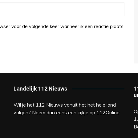
wser voor de volgende keer wanneer ik een reactie plaats.
Landelijk 112 Nieuws
1
u
Wil je het 112 Nieuws vanuit het het hele land
O
volgen? Neem dan eens een kijkje op
112Online
1
B