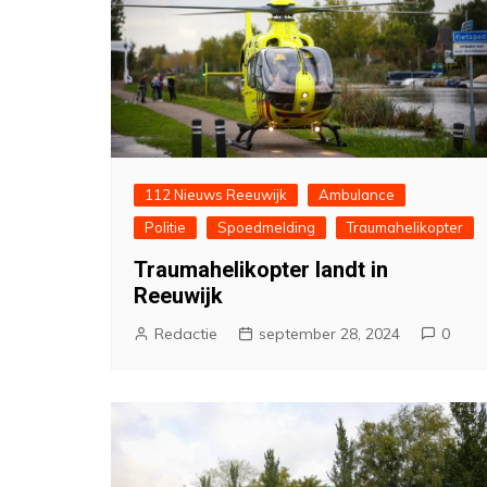
112 Nieuws Reeuwijk
Ambulance
Politie
Spoedmelding
Traumahelikopter
Traumahelikopter landt in
Reeuwijk
Redactie
september 28, 2024
0