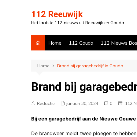
Ga
naar
112 Reeuwijk
de
Het laatste 112-nieuws uit Reeuwijk en Gouda
inhoud
Home
112 Gouda
112 Nieuws Bo
Home
Brand bij garagebedrijf in Gouda
Brand bij garagebedr
Redactie
januari 30, 2024
0
112 
Bij een garagebedrijf aan de Nieuwe Gouwe 
De brandweer meldt twee ploegen te hebben 