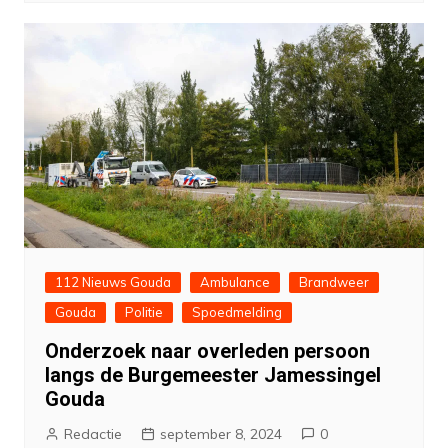
112 Nieuws Gouda
Ambulance
Brandweer
Gouda
Politie
Spoedmelding
Onderzoek naar overleden persoon
langs de Burgemeester Jamessingel
Gouda
Redactie
september 8, 2024
0