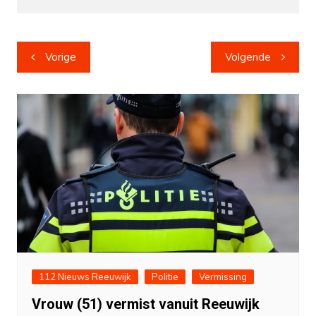
Bericht
Vorige
Volgende
navigatie
112 Nieuws Reeuwijk
Politie
Vermissing
Vrouw (51) vermist vanuit Reeuwijk