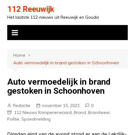
Ga
112 Reeuwijk
naar
Het laatste 112-nieuws uit Reeuwijk en Gouda
de
inhoud
Home
Auto vermoedelijk in brand gestoken in Schoonhoven
Auto vermoedelijk in brand
gestoken in Schoonhoven
Redactie
november 15, 2023
0
112 Nieuws Krimpenerwaard
,
Brand
,
Brandweer
,
Politie
,
Spoedmelding
Dinsdag eind van de avond stond er aan de Lekdijk-