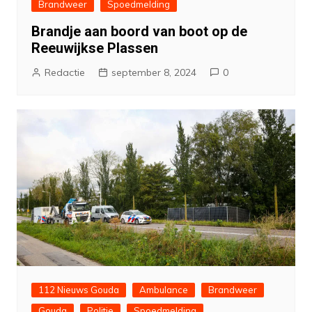
Brandweer
Spoedmelding
Brandje aan boord van boot op de
Reeuwijkse Plassen
Redactie
september 8, 2024
0
112 Nieuws Gouda
Ambulance
Brandweer
Gouda
Politie
Spoedmelding