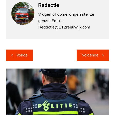
Redactie
Vragen of opmerkingen stel ze
gerust! Email:
Redactie@112reeuwijk.com
Bericht
Vorige
Volgende
navigatie