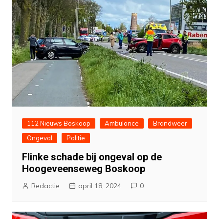
112 Nieuws Boskoop
Ambulance
Brandweer
Ongeval
Politie
Flinke schade bij ongeval op de
Hoogeveenseweg Boskoop
Redactie
april 18, 2024
0