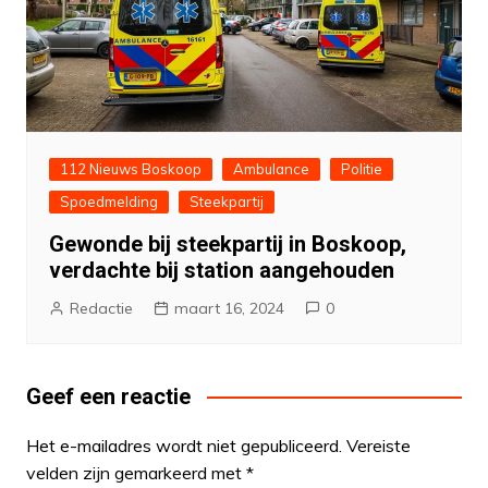
112 Nieuws Boskoop
Ambulance
Politie
Spoedmelding
Steekpartij
Gewonde bij steekpartij in Boskoop,
verdachte bij station aangehouden
Redactie
maart 16, 2024
0
Geef een reactie
Het e-mailadres wordt niet gepubliceerd.
Vereiste
velden zijn gemarkeerd met
*