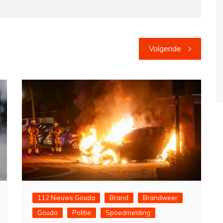
Volgende
112 Nieuws Gouda
Brand
Brandweer
Gouda
Politie
Spoedmelding