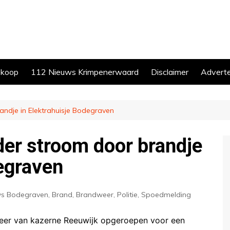
skoop
112 Nieuws Krimpenerwaard
Disclaimer
Advert
ndje in Elektrahuisje Bodegraven
er stroom door brandje
degraven
ws Bodegraven
,
Brand
,
Brandweer
,
Politie
,
Spoedmelding
er van kazerne Reeuwijk opgeroepen voor een