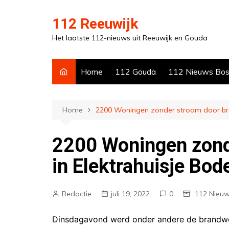
Ga
naar
112 Reeuwijk
de
Het laatste 112-nieuws uit Reeuwijk en Gouda
inhoud
Home
112 Gouda
112 Nieuws Bo
Home
2200 Woningen zonder stroom door bra
2200 Woningen zond
in Elektrahuisje Bo
Redactie
juli 19, 2022
0
112 Nieu
Dinsdagavond werd onder andere de brandwe